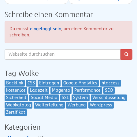
Schreibe einen Kommentar
Du musst
eingeloggt sein
, um einen Kommentar zu
schreiben.
Tag-Wolke
Backlink
CSS
Eintragen
Google Analytics
htaccess
kostenlos
Ladezeit
Magento
Performance
SEO
Sicherheit
Social Media
SSL
System
Verschlüsselung
Webkatalog
Weiterleitung
Werbung
Wordpress
Zertifikat
Kategorien