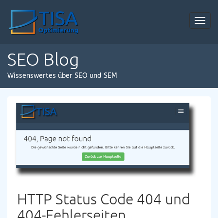
Toggl
navig
SEO Blog
Wissenswertes über SEO und SEM
HTTP Status Code 404 und
404-Fehlerseiten