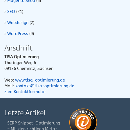
Magento Shop
(5)
SEO
(21)
Webdesign
(2)
WordPress
(9)
Anschrift
TISA Optimierung
Thüringer Weg 6
09126
Chemnitz
,
Sachsen
Web:
www.tisa-optimierung.de
Mail:
kontakt@tisa-optimierung.de
zum Kontaktformular
Letzte Artikel
SERP Snippet-Optimierung
– Mit den richtigen Meta-