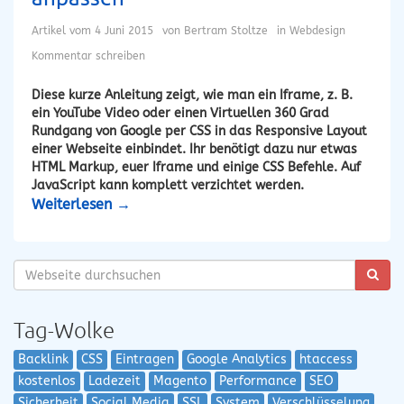
Artikel vom
4 Juni 2015
von
Bertram Stoltze
in
Webdesign
Kommentar schreiben
Diese kurze Anleitung zeigt, wie man ein Iframe, z. B.
ein YouTube Video oder einen Virtuellen 360 Grad
Rundgang von Google per CSS in das Responsive Layout
einer Webseite einbindet. Ihr benötigt dazu nur etwas
HTML Markup, euer Iframe und einige CSS Befehle. Auf
JavaScript kann komplett verzichtet werden.
Weiterlesen
→
Tag-Wolke
Backlink
CSS
Eintragen
Google Analytics
htaccess
kostenlos
Ladezeit
Magento
Performance
SEO
Sicherheit
Social Media
SSL
System
Verschlüsselung