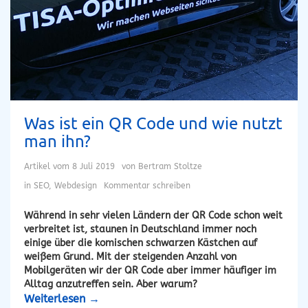
Was ist ein QR Code und wie nutzt
man ihn?
Artikel vom
8 Juli 2019
von
Bertram Stoltze
in
SEO
,
Webdesign
Kommentar schreiben
Während in sehr vielen Ländern der QR Code schon weit
verbreitet ist, staunen in Deutschland immer noch
einige über die komischen schwarzen Kästchen auf
weißem Grund. Mit der steigenden Anzahl von
Mobilgeräten wir der QR Code aber immer häufiger im
Alltag anzutreffen sein. Aber warum?
Weiterlesen
→