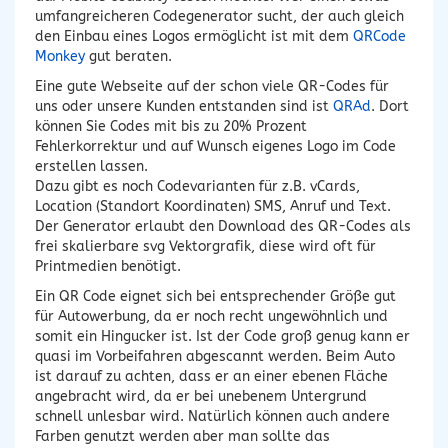
umfangreicheren Codegenerator sucht, der auch gleich
den Einbau eines Logos ermöglicht ist mit dem
QRCode
Monkey
gut beraten.
Eine gute Webseite auf der schon viele QR-Codes für
uns oder unsere Kunden entstanden sind ist
QRAd
. Dort
können Sie Codes mit bis zu 20% Prozent
Fehlerkorrektur und auf Wunsch eigenes Logo im Code
erstellen lassen.
Dazu gibt es noch Codevarianten für z.B. vCards,
Location (Standort Koordinaten) SMS, Anruf und Text.
Der Generator erlaubt den Download des QR-Codes als
frei skalierbare svg Vektorgrafik, diese wird oft für
Printmedien benötigt.
Ein QR Code eignet sich bei entsprechender Größe gut
für Autowerbung, da er noch recht ungewöhnlich und
somit ein Hingucker ist. Ist der Code groß genug kann er
quasi im Vorbeifahren abgescannt werden. Beim Auto
ist darauf zu achten, dass er an einer ebenen Fläche
angebracht wird, da er bei unebenem Untergrund
schnell unlesbar wird. Natürlich können auch andere
Farben genutzt werden aber man sollte das