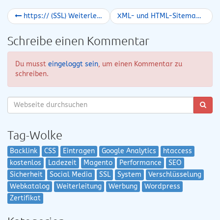
https:// (SSL) Weiterleitung mit .htaccess Datei
XML- und HTML-Sitemap
Schreibe einen Kommentar
Du musst
eingeloggt sein
, um einen Kommentar zu
schreiben.
Tag-Wolke
Backlink
CSS
Eintragen
Google Analytics
htaccess
kostenlos
Ladezeit
Magento
Performance
SEO
Sicherheit
Social Media
SSL
System
Verschlüsselung
Webkatalog
Weiterleitung
Werbung
Wordpress
Zertifikat