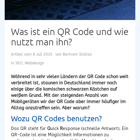
Was ist ein QR Code und wie
nutzt man ihn?
Artikel vom
8 Juli 2019
von
Bertram Stoltze
in
SEO
,
Webdesign
Während in sehr vielen Ländern der QR Code schon weit
verbreitet ist, staunen in Deutschland immer noch
einige über die komischen schwarzen Kästchen auf
weißem Grund. Mit der steigenden Anzahl von
Mobilgeräten wir der QR Code aber immer häufiger im
Alltag anzutreffen sein. Aber warum?
Wozu QR Codes benutzen?
Das QR steht für
Q
uick
R
esponse (schnelle Antwort). Ein
QR-Code ist eine Möglichkeit Informationen zu