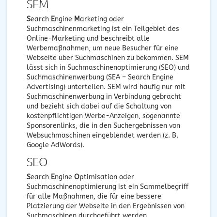
SEM
S
earch
E
ngine
M
arketing oder
Suchmaschinenmarketing ist ein Teilgebiet des
Online-Marketing und beschreibt alle
Werbemaßnahmen, um neue Besucher für eine
Webseite über Suchmaschinen zu bekommen. SEM
lässt sich in Suchmaschinenoptimierung (SEO) und
Suchmaschinenwerbung (SEA – Search Engine
Advertising) unterteilen. SEM wird häufig nur mit
Suchmaschinenwerbung in Verbindung gebracht
und bezieht sich dabei auf die Schaltung von
kostenpflichtigen Werbe-Anzeigen, sogenannte
Sponsorenlinks, die in den Suchergebnissen von
Websuchmaschinen eingeblendet werden (z. B.
Google AdWords).
SEO
S
earch
E
ngine
O
ptimisation oder
Suchmaschinenoptimierung ist ein Sammelbegriff
für alle Maßnahmen, die für eine bessere
Platzierung der Webseite in den Ergebnissen von
Suchmaschinen durchgeführt werden.