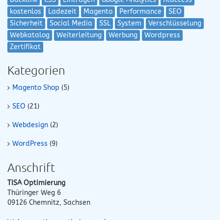
kostenlos
Ladezeit
Magento
Performance
SEO
Sicherheit
Social Media
SSL
System
Verschlüsselung
Webkatalog
Weiterleitung
Werbung
Wordpress
Zertifikat
Kategorien
Magento Shop
(5)
SEO
(21)
Webdesign
(2)
WordPress
(9)
Anschrift
TISA Optimierung
Thüringer Weg 6
09126
Chemnitz
,
Sachsen