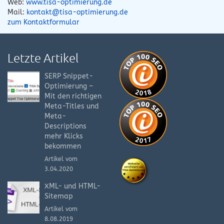
Web:
www.tisa-optimierung.de
Mail:
kontakt@tisa-optimierung.de
zum Kontaktformular
Letzte Artikel
SERP Snippet-
Optimierung –
Mit den richtigen
Meta-Titles und
Meta-
Descriptions
mehr Klicks
bekommen
Artikel vom
3.04.2020
XML- und HTML-
Sitemap
Artikel vom
8.08.2019