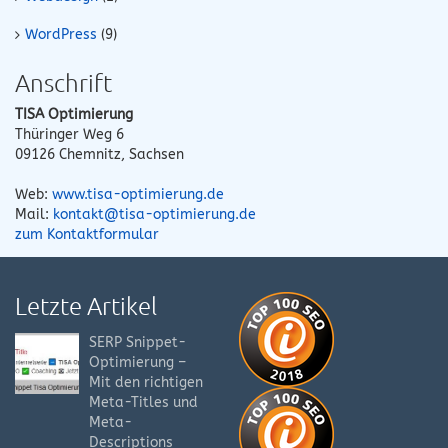
WordPress
(9)
Anschrift
TISA Optimierung
Thüringer Weg 6
09126
Chemnitz
,
Sachsen
Web:
www.tisa-optimierung.de
Mail:
kontakt@tisa-optimierung.de
zum Kontaktformular
Letzte Artikel
SERP Snippet-
Optimierung –
Mit den richtigen
Meta-Titles und
Meta-
Descriptions