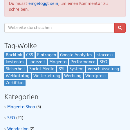
Du musst
eingeloggt sein
, um einen Kommentar zu
schreiben.
Tag-Wolke
Backlink
CSS
Eintragen
Google Analytics
htaccess
kostenlos
Ladezeit
Magento
Performance
SEO
Sicherheit
Social Media
SSL
System
Verschlüsselung
Webkatalog
Weiterleitung
Werbung
Wordpress
Zertifikat
Kategorien
Magento Shop
(5)
SEO
(21)
Webdesign
(2)