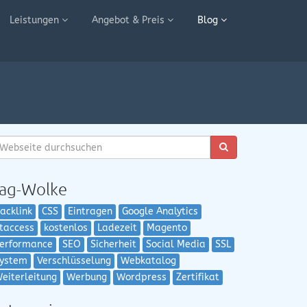
Leistungen
Angebot & Preis
Blog
ag-Wolke
acklink
CSS
Eintragen
Google Analytics
taccess
kostenlos
Ladezeit
Magento
erformance
SEO
Sicherheit
Social Media
SSL
ystem
Verschlüsselung
Webkatalog
eiterleitung
Werbung
Wordpress
Zertifikat