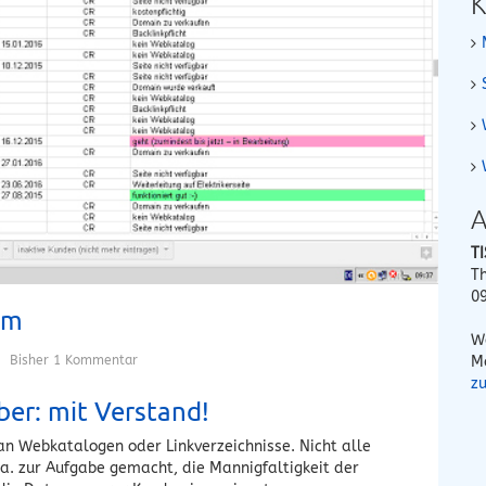
K
A
T
T
0
em
W
M
Bisher 1 Kommentar
z
ber: mit Verstand!
 an Webkatalogen oder Linkverzeichnisse. Nicht alle
.a. zur Aufgabe gemacht, die Mannigfaltigkeit der