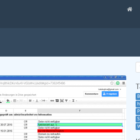
T
B
h
P
S
W