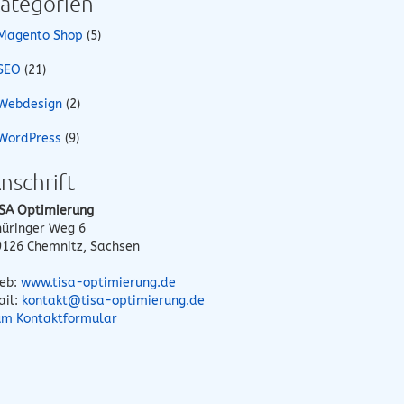
ategorien
Magento Shop
(5)
SEO
(21)
Webdesign
(2)
WordPress
(9)
nschrift
ISA Optimierung
hüringer Weg 6
9126
Chemnitz
,
Sachsen
eb:
www.tisa-optimierung.de
ail:
kontakt@tisa-optimierung.de
um Kontaktformular