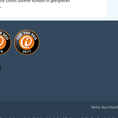
die Daten unserer Kunden in geeigneten
→
Seite durchsuc