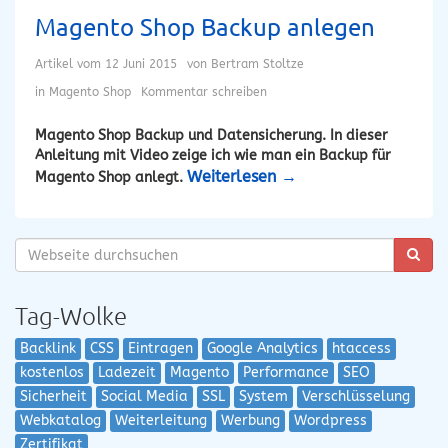
Magento Shop Backup anlegen
Artikel vom
12 Juni 2015
von
Bertram Stoltze
in
Magento Shop
Kommentar schreiben
Magento Shop Backup und Datensicherung. In dieser
Anleitung mit Video zeige ich wie man ein Backup für
Weiterlesen
→
Magento Shop anlegt.
Tag-Wolke
Backlink
CSS
Eintragen
Google Analytics
htaccess
kostenlos
Ladezeit
Magento
Performance
SEO
Sicherheit
Social Media
SSL
System
Verschlüsselung
Webkatalog
Weiterleitung
Werbung
Wordpress
Zertifikat