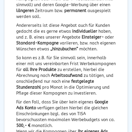
sinnvoll) und deren Google-Werbung über einen
längeren
Zeitraum bzw.
permanent
ausgespielt
werden soll.
Andererseits ist diese Angebot auch für Kunden
gedacht die es gerne etwas
individueller
haben,
und z. B. eines unserer Angebote
Einsteiger-
oder
Standard-Kampagne
variieren, bzw. nach eigenen
Wünschen etwas
„hinzubuchen“
möchten.
So kann es z.B. für Sie sinnvoll sein, innerhalb
einer mit uns vereinbarten Frist Werbekampagnen
für
all Ihre Produkte
zu erstellen, hierbei die
Abrechnung nach
Arbeitsaufwand
zu tätigen, und
anschließend nur noch eine
festgelegte
Stundenzahl
pro Monat in die Optimierung und
Pflege dieser Kampagnen zu investieren.
Für den Fall, dass Sie über kein eigenes
Google
Ads Konto
verfügen gelten hierbei die gleichen
Einschränkungen bzgl. des von TISA
bevorschussten maximalen Werbebudgets von ca.
500,- €
monatlich.
Wenn wir die Kampagnen über
Ihr eigenes Ads