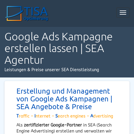
Toggl
navig
Google Ads Kampagne
erstellen lassen | SEA
Agentur
Leistungen & Preise unserer SEA Dienstleistung
Erstellung und Management
von Google Ads Kampagnen |
SEA Angebote & Preise
T
raffic –
I
nternet –
S
earch engines –
A
dvertising
Als
zertifizierter Google-Partner
in SEA (Search
Engine Advertising) erstellen und verwalten wir