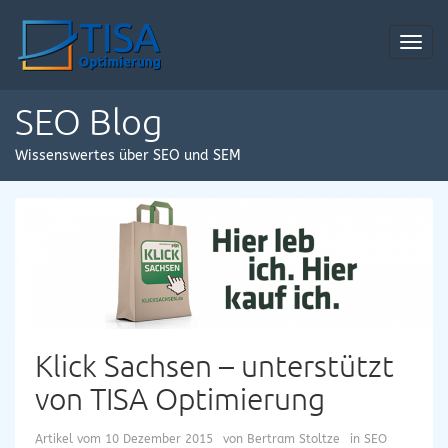
Toggl
navig
SEO Blog
Wissenswertes über SEO und SEM
Klick Sachsen – unterstützt
von TISA Optimierung
Artikel vom
10 Dezember 2015
von
Bertram Stoltze
in
SEO