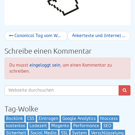
Canonical Tag vom WordPress Plugin SEO by Yoast abstellen
Ankertexte und (interne) Verlinkung
Schreibe einen Kommentar
Du musst
eingeloggt sein
, um einen Kommentar zu
schreiben.
Tag-Wolke
Backlink
CSS
Eintragen
Google Analytics
htaccess
kostenlos
Ladezeit
Magento
Performance
SEO
Sicherheit
Social Media
SSL
System
Verschlüsselung