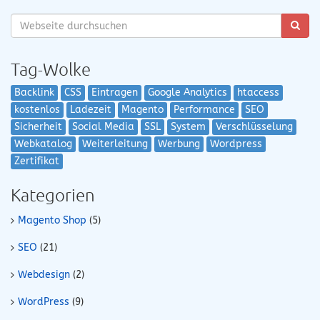
Tag-Wolke
Backlink
CSS
Eintragen
Google Analytics
htaccess
kostenlos
Ladezeit
Magento
Performance
SEO
Sicherheit
Social Media
SSL
System
Verschlüsselung
Webkatalog
Weiterleitung
Werbung
Wordpress
Zertifikat
Kategorien
Magento Shop
(5)
SEO
(21)
Webdesign
(2)
WordPress
(9)