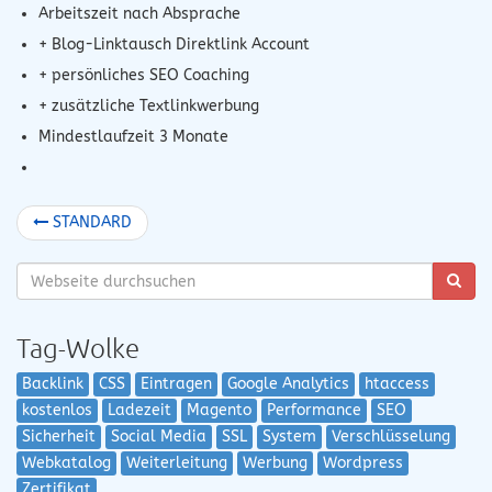
Arbeitszeit nach Absprache
+ Blog-Linktausch Direktlink Account
+ persönliches SEO Coaching
+ zusätzliche Textlinkwerbung
Mindestlaufzeit 3 Monate
STANDARD
Tag-Wolke
Backlink
CSS
Eintragen
Google Analytics
htaccess
kostenlos
Ladezeit
Magento
Performance
SEO
Sicherheit
Social Media
SSL
System
Verschlüsselung
Webkatalog
Weiterleitung
Werbung
Wordpress
Zertifikat