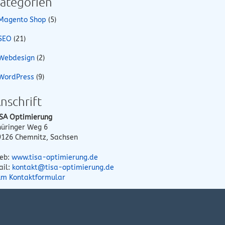
ategorien
Magento Shop
(5)
SEO
(21)
Webdesign
(2)
WordPress
(9)
nschrift
ISA Optimierung
hüringer Weg 6
9126
Chemnitz
,
Sachsen
eb:
www.tisa-optimierung.de
ail:
kontakt@tisa-optimierung.de
um Kontaktformular