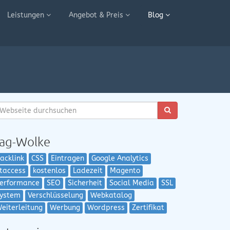
Leistungen
Angebot & Preis
Blog
ag-Wolke
acklink
CSS
Eintragen
Google Analytics
taccess
kostenlos
Ladezeit
Magento
erformance
SEO
Sicherheit
Social Media
SSL
ystem
Verschlüsselung
Webkatalog
eiterleitung
Werbung
Wordpress
Zertifikat