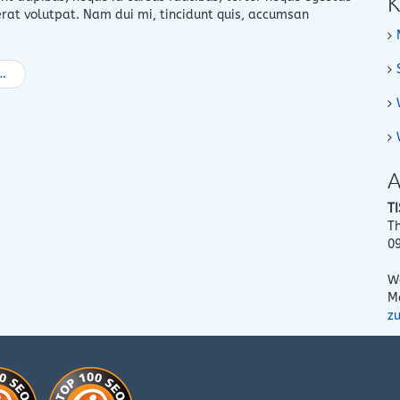
K
rat volutpat. Nam dui mi, tincidunt quis, accumsan
A
T
T
0
W
M
z