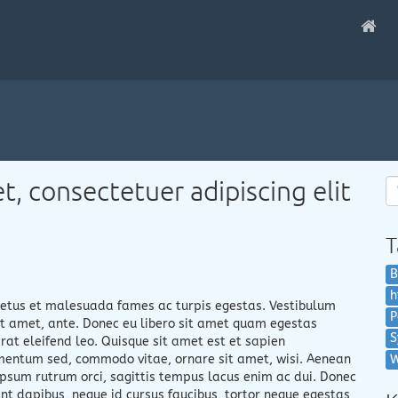
, consectetuer adipiscing elit
T
B
h
 netus et malesuada fames ac turpis egestas. Vestibulum
P
sit amet, ante. Donec eu libero sit amet quam egestas
S
rat eleifend leo. Quisque sit amet est et sapien
mentum sed, commodo vitae, ornare sit amet, wisi. Aenean
W
psum rutrum orci, sagittis tempus lacus enim ac dui. Donec
esent dapibus, neque id cursus faucibus, tortor neque egestas