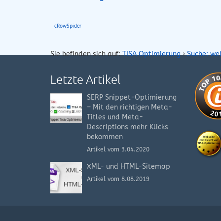
cRowSpider
Sie befinden sich auf:
TISA Optimierung
›
Suche: we
Letzte Artikel
SERP Snippet-Optimierung
– Mit den richtigen Meta-
Titles und Meta-
Descriptions mehr Klicks
bekommen
Artikel vom 3.04.2020
XML- und HTML-Sitemap
Artikel vom 8.08.2019