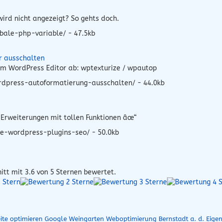
ird nicht angezeigt? So gehts doch.
bale-php-variable/ - 47.5kb
r ausschalten
 im WordPress Editor ab: wptexturize / wpautop
rdpress-autoformatierung-ausschalten/ - 44.0kb
Erweiterungen mit tollen Funktionen âœ“
e-wordpress-plugins-seo/ - 50.0kb
itt mit
3.6
von 5 Sternen bewertet.
eite optimieren Google Weingarten
Weboptimierung Bernstadt a. d. Eige