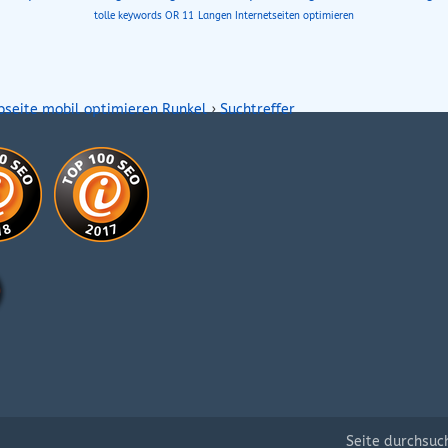
tolle keywords OR 11
Langen Internetseiten optimieren
bseite mobil optimieren Runkel
›
Suchtreffer
Seite durchsuc