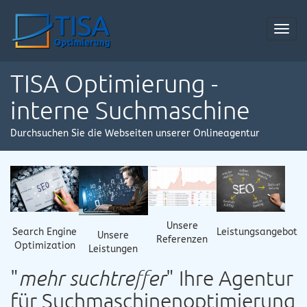
Toggl
navig
TISA Optimierung -
interne Suchmaschine
Durchsuchen Sie die Webseiten unserer Onlineagentur
Unsere
Search Engine
Leistungsangebot
Unsere
Referenzen
Optimization
Leistungen
"
mehr suchtreffer
" Ihre Agentur
für Suchmaschinenoptimierung