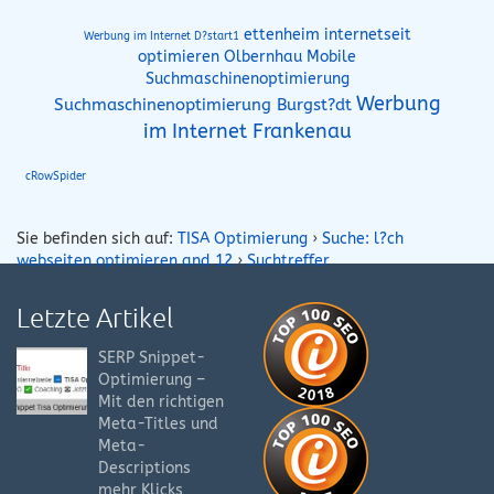
ettenheim internetseit
Werbung im Internet D?start1
optimieren
Olbernhau Mobile
Suchmaschinenoptimierung
Werbung
Suchmaschinenoptimierung Burgst?dt
im Internet Frankenau
cRowSpider
Sie befinden sich auf:
TISA Optimierung
›
Suche: l?ch
webseiten optimieren and 12
›
Suchtreffer
Letzte Artikel
SERP Snippet-
Optimierung –
Mit den richtigen
Meta-Titles und
Meta-
Descriptions
mehr Klicks