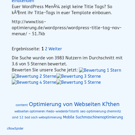
einblenden
Euer WordPress MenÃ¼ zeigt keine Title Tags? So
kÃ¶nnt ihr Title-Tags in euer Template einbauen.
http://www.tisa-
optimierung.de/wordpress/wordpress-title-tag-nav-
menue/ - 51.7kb
Ergebnisseite:
1
2
Weiter
Die Suche wurde von
3983
Nutzern im Durchschnitt mit
3.6
von 5 Sternen bewertet.
Bewerten Sie unsere Suche jetzt:
Optimierung von Webseiten K?then
content
seo optimierung chemnitz
webseiten optimieren rheda-wiedenbr?start6
Mobile Suchmaschinenoptimierung
and 12
bad sach weboptimierung
cRowSpider