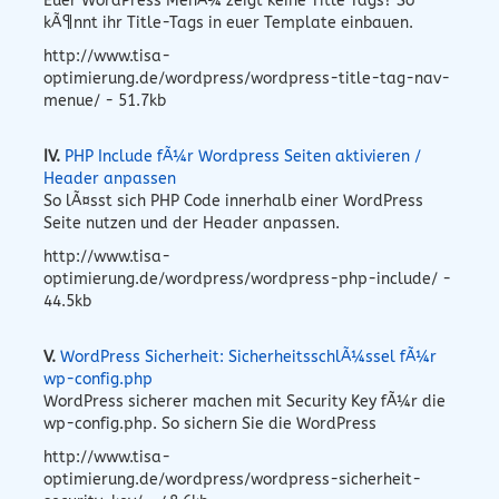
Euer WordPress MenÃ¼ zeigt keine Title Tags? So
kÃ¶nnt ihr Title-Tags in euer Template einbauen.
http://www.tisa-
optimierung.de/wordpress/wordpress-title-tag-nav-
menue/ - 51.7kb
IV.
PHP Include fÃ¼r Wordpress Seiten aktivieren /
Header anpassen
So lÃ¤sst sich PHP Code innerhalb einer WordPress
Seite nutzen und der Header anpassen.
http://www.tisa-
optimierung.de/wordpress/wordpress-php-include/ -
44.5kb
V.
WordPress Sicherheit: SicherheitsschlÃ¼ssel fÃ¼r
wp-config.php
WordPress sicherer machen mit Security Key fÃ¼r die
wp-config.php. So sichern Sie die WordPress
http://www.tisa-
optimierung.de/wordpress/wordpress-sicherheit-