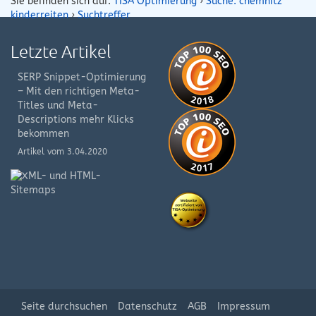
Sie befinden sich auf:
TISA Optimierung
›
Suche: chemnitz
kinderreiten
›
Suchtreffer
Letzte Artikel
SERP Snippet-Optimierung
– Mit den richtigen Meta-
Titles und Meta-
Descriptions mehr Klicks
bekommen
Artikel vom 3.04.2020
XML-
und
HTML-
Sitemap
Artikel
vom
8.08.2019
Seite durchsuchen
Datenschutz
AGB
Impressum