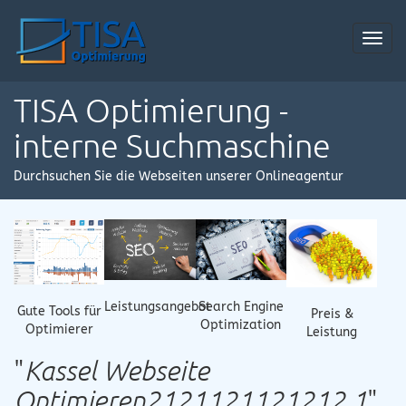
Toggl
navig
TISA Optimierung -
interne Suchmaschine
Durchsuchen Sie die Webseiten unserer Onlineagentur
Leistungsangebot
Search Engine
Gute Tools für
Preis &
Optimization
Optimierer
Leistung
"
Kassel Webseite
Optimieren2121121121212.1
"