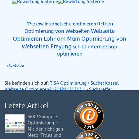
R?then
G?tzkow Internetseite optimieren
Webseite
Optimierung von Webseiten
Optimierung von
Optimieren Lohr am Main
Webseiten Freyung
schild internetshop
optimieren
cRowSpider
Sie befinden sich auf:
TISA Optimierung
›
Suche: Kassel
Webseite Optimieren2121121121212.1
›
Suchtreffer
Letzte Artikel
SERP Snippet-
Optimierung –
Mit den richtigen
Meta-Titles und