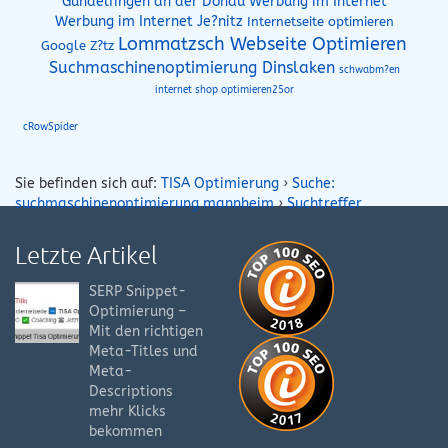
Gundelfingen an der Donau Werbung im Internet
Werbung im Internet Je?nitz
Internetseite optimieren
Lommatzsch Webseite Optimieren
Google Z?tz
Suchmaschinenoptimierung Dinslaken
schwabm?en
internet shop optimieren25or
cRowSpider
Sie befinden sich auf:
TISA Optimierung
›
Suche:
suchmaschinenoptimierung mannheim
›
Suchtreffer
Letzte Artikel
SERP Snippet-
Optimierung –
Mit den richtigen
Meta-Titles und
Meta-
Descriptions
mehr Klicks
bekommen