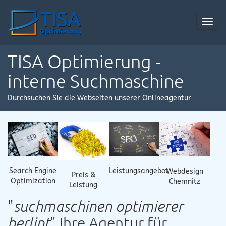
Toggl
navig
TISA Optimierung -
interne Suchmaschine
Durchsuchen Sie die Webseiten unserer Onlineagentur
Search Engine
Leistungsangebot
Webdesign
Preis &
Optimization
Chemnitz
Leistung
"
suchmaschinen optimierer
berlint
" Ihre Agentur für