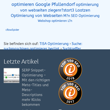
optimieren Google Pfullendorf
optimierung
Laatzen
von webseiten ziegenr?start3
Optimierung von Webseiten
M?n SEO Optimierung
Webshop optimieren L?n
cRowSpider
Sie befinden sich auf:
TISA Optimierung
›
Suche:
suchmaschinen optimierer berlint
›
Suchtreffer
Letzte Artikel
SERP Snippet-
Optimierung –
Mit den richtigen
Meta-Titles und
Meta-
Descriptions
mehr Klicks
bekommen