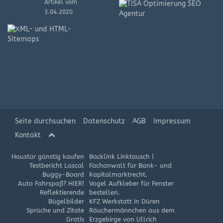
Artikel vom
3.04.2020
XML-
und
HTML-
Sitemap
Artikel
vom
8.08.2019
Seite durchsuchen
Datenschutz
AGB
Impressum
Kontakt
Haustür günstig kaufen
Backlink Linktausch
|
Testbericht Lascal
Fachanwalt für Bank- und
Buggy-Board
Kapitalmarktrecht.
Auto Fahrspaß? HIER!
Vogel Aufkleber für Fenster
Reflektierende
bestellen.
Bügelbilder
KFZ Werkstatt in Düren
Sprüche und Zitate
Räuchermännchen aus dem
Gratis
Erzgebirge von Ullrich