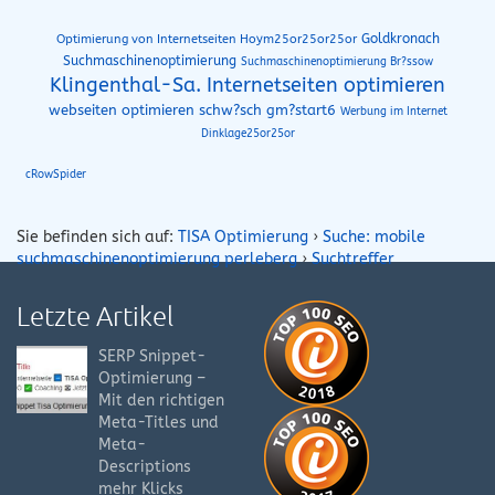
Goldkronach
Optimierung von Internetseiten Hoym25or25or25or
Suchmaschinenoptimierung
Suchmaschinenoptimierung Br?ssow
Klingenthal-Sa. Internetseiten optimieren
webseiten optimieren schw?sch gm?start6
Werbung im Internet
Dinklage25or25or
cRowSpider
Sie befinden sich auf:
TISA Optimierung
›
Suche: mobile
suchmaschinenoptimierung perleberg
›
Suchtreffer
Letzte Artikel
SERP Snippet-
Optimierung –
Mit den richtigen
Meta-Titles und
Meta-
Descriptions
mehr Klicks