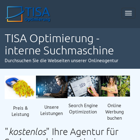
Toggl
navig
TISA Optimierung -
interne Suchmaschine
Durchsuchen Sie die Webseiten unserer Onlineagentur
Online
Search Engine
Unsere
Preis &
Werbung
Optimization
Leistungen
Leistung
buchen
"
kostenlos
" Ihre Agentur für