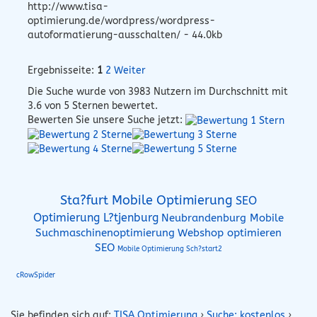
http://www.tisa-
optimierung.de/wordpress/wordpress-
autoformatierung-ausschalten/ - 44.0kb
Ergebnisseite:
1
2
Weiter
Die Suche wurde von
3983
Nutzern im Durchschnitt mit
3.6
von 5 Sternen bewertet.
Bewerten Sie unsere Suche jetzt:
Sta?furt Mobile Optimierung
SEO
Optimierung L?tjenburg
Neubrandenburg Mobile
Suchmaschinenoptimierung
Webshop optimieren
SEO
Mobile Optimierung Sch?start2
cRowSpider
Sie befinden sich auf:
TISA Optimierung
›
Suche: kostenlos
›