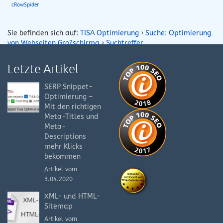
cRowSpider
Sie befinden sich auf:
TISA Optimierung
›
Suche: Optimierung
von Webseiten Gro?schirma
›
Suchtreffer
Letzte Artikel
SERP Snippet-
Optimierung –
Mit den richtigen
Meta-Titles und
Meta-
Descriptions
mehr Klicks
bekommen
Artikel vom
3.04.2020
XML- und HTML-
Sitemap
Artikel vom