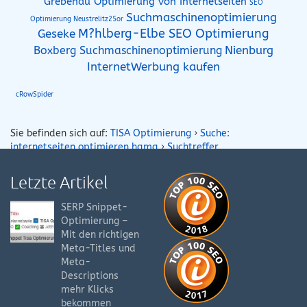
Grebenau Optimierung von Internetseiten
SEO
Suchmaschinenoptimierung
Optimierung Neustrelitz25or
M?hlberg-Elbe SEO Optimierung
Geseke
Boxberg Suchmaschinenoptimierung
Nienburg
InternetWerbung kaufen
cRowSpider
Sie befinden sich auf:
TISA Optimierung
›
Suche:
internetseiten optimieren hama
›
Suchtreffer
Letzte Artikel
SERP Snippet-
Optimierung –
Mit den richtigen
Meta-Titles und
Meta-
Descriptions
mehr Klicks
bekommen