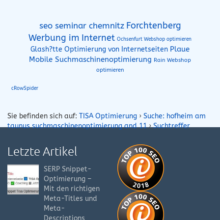
Forchtenberg
seo seminar chemnitz
Werbung im Internet
Ochsenfurt Webshop optimieren
Plaue
Glash?tte Optimierung von Internetseiten
Mobile Suchmaschinenoptimierung
Rain Webshop
optimieren
cRowSpider
Sie befinden sich auf:
TISA Optimierung
›
Suche: hofheim am
taunus suchmaschinenoptimierung and 11
›
Suchtreffer
Letzte Artikel
SERP Snippet-
Optimierung –
Mit den richtigen
Meta-Titles und
Meta-
Descriptions