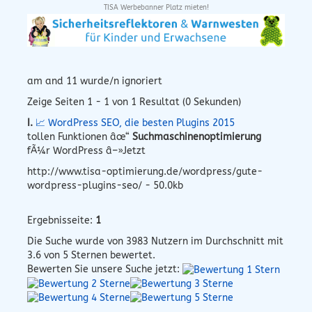
TISA Werbebanner Platz mieten!
am and 11 wurde/n ignoriert
Zeige Seiten 1 - 1 von 1 Resultat (0 Sekunden)
I.
📈 WordPress SEO, die besten Plugins 2015
tollen Funktionen âœ“
Suchmaschinenoptimierung
fÃ¼r WordPress â–»Jetzt
http://www.tisa-optimierung.de/wordpress/gute-
wordpress-plugins-seo/ - 50.0kb
Ergebnisseite:
1
Die Suche wurde von
3983
Nutzern im Durchschnitt mit
3.6
von 5 Sternen bewertet.
Bewerten Sie unsere Suche jetzt: