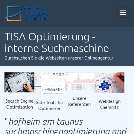
Toggl
navig
TISA Optimierung -
interne Suchmaschine
Durchsuchen Sie die Webseiten unserer Onlineagentur
Unsere
Search Engine
Webdesign
Gute Tools für
Referenzen
Optimization
Chemnitz
Optimierer
"
hofheim am taunus
suchmaschinenoptimierung and