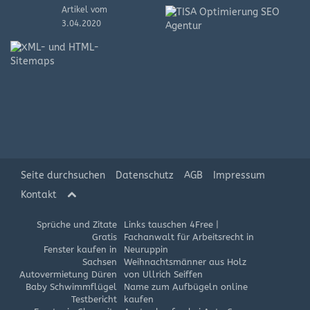
Artikel vom
3.04.2020
XML-
und
HTML-
Sitemap
Artikel
vom
8.08.2019
Seite durchsuchen
Datenschutz
AGB
Impressum
Kontakt
Sprüche und Zitate
Links tauschen 4Free
|
Gratis
Fachanwalt für Arbeitsrecht in
Fenster kaufen in
Neuruppin
Sachsen
Weihnachtsmänner aus Holz
Autovermietung Düren
von Ullrich Seiffen
Baby Schwimmflügel
Name zum Aufbügeln online
Testbericht
kaufen