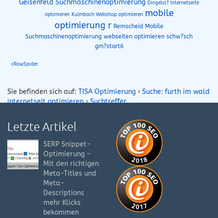
Geisenfeld Suchmaschinenoptimierung
Dingelst? Internetseite
mobile
optimieren
Kulmbach Webshop optimieren
optimierung r
Remscheid Mobile
Suchmaschinenoptimierung
webseiten optimieren schw?sch
gm?start6
cRowSpider
Sie befinden sich auf:
TISA Optimierung
›
Suche: furth im wald
internetseit optimieren
›
Suchtreffer
Letzte Artikel
SERP Snippet-
Optimierung –
Mit den richtigen
Meta-Titles und
Meta-
Descriptions
mehr Klicks
bekommen