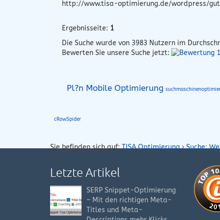
http://www.tisa-optimierung.de/wordpress/gut
Ergebnisseite:
1
Die Suche wurde von
3983
Nutzern im Durchschn
Bewerten Sie unsere Suche jetzt:
Pl?n Mobile Optimierung
suchmaschinenoptimie
cRowSpider
Sie befinden sich auf:
TISA Optimierung
›
Suche: We
Letzte Artikel
SERP Snippet-Optimierung
– Mit den richtigen Meta-
Titles und Meta-
Descriptions mehr Klicks