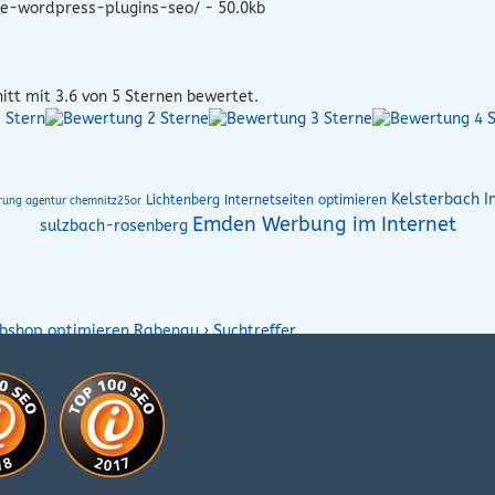
e-wordpress-plugins-seo/ - 50.0kb
itt mit
3.6
von 5 Sternen bewertet.
Kelsterbach I
Lichtenberg Internetseiten optimieren
rung agentur chemnitz25or
Emden Werbung im Internet
sulzbach-rosenberg
bshop optimieren Rabenau
›
Suchtreffer