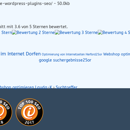
e-wordpress-plugins-seo/ - 50.0kb
itt mit
3.6
von 5 Sternen bewertet.
im Internet Dorfen
Webshop optim
Optimierung von Internetseiten Herford25or
google suchergebnisse25or
bshop optimieren Lauda-K
›
Suchtreffer