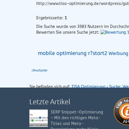
http://www.tisa-optimierung.de/wordpress/gut
Ergebnisseite:
1
Die Suche wurde von
3983
Nutzern im Durchschn
Bewerten Sie unsere Suche jetzt:
mobile optimierung r?start2
Werbung 
cRowSpider
Sie befinden sich auf:
TISA Optimierung
›
Suche: We
Letzte Artikel
SERP Snippet-Optimierung
– Mit den richtigen Meta-
Titles und Meta-