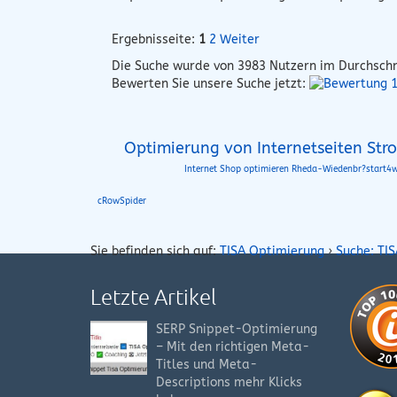
Ergebnisseite:
1
2
Weiter
Die Suche wurde von
3983
Nutzern im Durchschn
Bewerten Sie unsere Suche jetzt:
Optimierung von Internetseiten Str
Internet Shop optimieren Rheda-Wiedenbr?start4
cRowSpider
Sie befinden sich auf:
TISA Optimierung
›
Suche: TI
Letzte Artikel
SERP Snippet-Optimierung
– Mit den richtigen Meta-
Titles und Meta-
Descriptions mehr Klicks