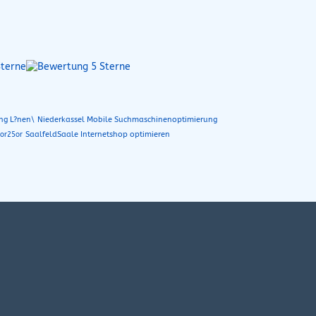
ng L?nen\
Niederkassel Mobile Suchmaschinenoptimierung
SaalfeldSaale Internetshop optimieren
5or25or