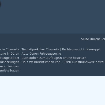
Seite durchsuc
er in Chemnitz
Tierheilpraktiker Chemnitz
|
Rechtsanwalt in Neuruppin
tung in Düren
Auto Conen Fahrzeugsuche
e Bügelbilder
Buchstaben zum Aufbügeln online bestellen.
n Kinderwagen
Holz Weihnachtsmann von Ullrich Kunsthandwerk bestel
en in Sachsen
zmiete bauen