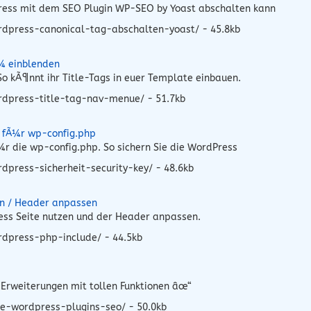
Press mit dem SEO Plugin WP-SEO by Yoast abschalten kann
rdpress-canonical-tag-abschalten-yoast/ - 45.8kb
¼ einblenden
o kÃ¶nnt ihr Title-Tags in euer Template einbauen.
rdpress-title-tag-nav-menue/ - 51.7kb
l fÃ¼r wp-config.php
r die wp-config.php. So sichern Sie die WordPress
press-sicherheit-security-key/ - 48.6kb
en / Header anpassen
ress Seite nutzen und der Header anpassen.
rdpress-php-include/ - 44.5kb
Erweiterungen mit tollen Funktionen âœ“
e-wordpress-plugins-seo/ - 50.0kb