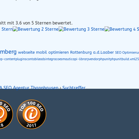
itt mit
3.6
von 5 Sternen bewertet.
omberg
webseite mobil optimieren Rottenburg a.d.Laaber
SEO Optimieru
wp-contentpluginscontabileadsintegracoesmauticapi-libraryvendorphpunitphpunitbuild.xml2
SA SEO Agentur Thannhausen
›
Suchtreffer