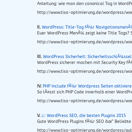
Anleitung: wie man den canonical Tag in Word
http://www.tisa-optimierung.de/wordpress/wo
II.
WordPress: Title-Tag fÃ¼r NavigationsmenÃ
Euer WordPress MenÃ¼ zeigt keine Title Tags? S
http://www.tisa-optimierung.de/wordpress/wo
III.
WordPress Sicherheit: SicherheitsschlÃ¼sse
WordPress sicherer machen mit Security Key fÃ¼
http://www.tisa-optimierung.de/wordpress/word
IV.
PHP Include fÃ¼r Wordpress Seiten aktivier
So lÃ¤sst sich PHP Code innerhalb einer WordP
http://www.tisa-optimierung.de/wordpress/wo
V.
📈 WordPress SEO, die besten Plugins 2015
Gute WordPress Plugins fÃ¼r SEO âœ“ Beliebte 
http://www.tisa-optimierung.de/wordpress/gut