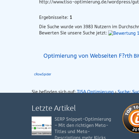
http://www.tisa-optimierung.de/wordpress/gut
Ergebnisseite:
1
Die Suche wurde von
3983
Nutzern im Durchschn
Bewerten Sie unsere Suche jetzt:
Optimierung von Webseiten F?rth
Bi
cRowSpider
Sie befinden sich auf:
TISA Optimierung
›
Suche: Su
Letzte Artikel
SERP Snippet-Optimierung
– Mit den richtigen Meta-
Titles und Meta-
Descriptions mehr Klicks