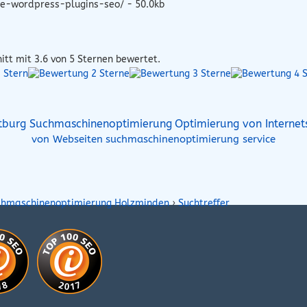
e-wordpress-plugins-seo/ - 50.0kb
itt mit
3.6
von 5 Sternen bewertet.
Optimierung von Internet
tburg Suchmaschinenoptimierung
von Webseiten
suchmaschinenoptimierung service
chmaschinenoptimierung Holzminden
›
Suchtreffer