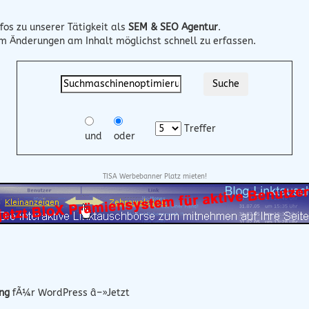
fos zu unserer Tätigkeit als
SEM & SEO Agentur
.
um Änderungen am Inhalt möglichst schnell zu erfassen.
Treffer
und
oder
TISA Werbebanner Platz mieten!
ng
fÃ¼r WordPress â–»Jetzt