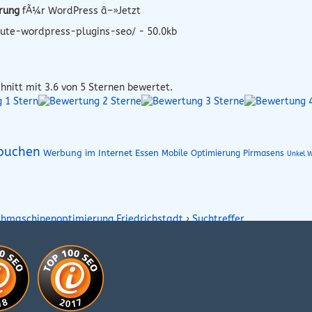
rung
fÃ¼r WordPress â–»Jetzt
ute-wordpress-plugins-seo/ - 50.0kb
hnitt mit
3.6
von 5 Sternen bewertet.
 buchen
Werbung im Internet Essen
Mobile Optimierung Pirmasens
Unkel W
chmaschinenoptimierung Friedrichstadt
›
Suchtreffer