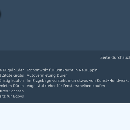
Seite durchsuc
e Bügelbilder
Fachanwalt für Bankrecht in Neuruppin
 Zitate Gratis
Autovermietung Düren
ünstig kaufen
Im Erzgebirge versteht man etwas von Kunst-Handwerk.
mieten Düren
Vogel Aufkleber für Fensterscheiben kaufen
Türen Sachsen
itz für Babys