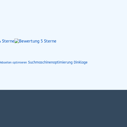
Suchmaschinenoptimierung Dinklage
ebseiten optimieren