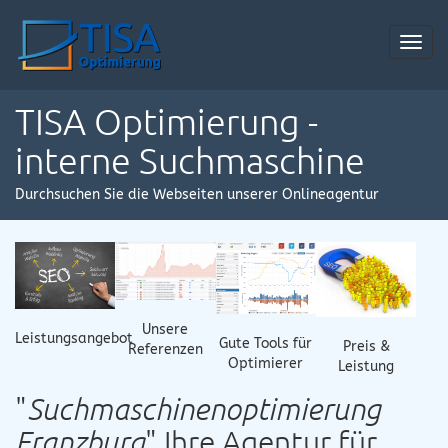
Toggl
navig
TISA Optimierung -
interne Suchmaschine
Durchsuchen Sie die Webseiten unserer Onlineagentur
Unsere
Leistungsangebot
Gute Tools für
Preis &
Referenzen
Optimierer
Leistung
"
Suchmaschinenoptimierung
Franzburg
" Ihre Agentur für