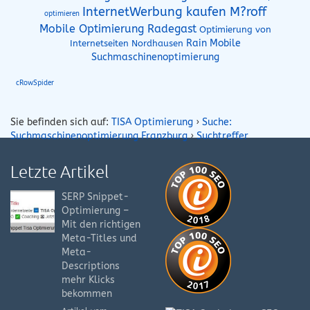
InternetWerbung kaufen M?roff
optimieren
Mobile Optimierung Radegast
Optimierung von
Rain Mobile
Internetseiten Nordhausen
Suchmaschinenoptimierung
cRowSpider
Sie befinden sich auf:
TISA Optimierung
›
Suche:
Suchmaschinenoptimierung Franzburg
›
Suchtreffer
Letzte Artikel
SERP Snippet-
Optimierung –
Mit den richtigen
Meta-Titles und
Meta-
Descriptions
mehr Klicks
bekommen