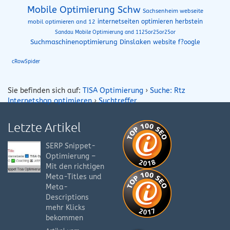
Mobile Optimierung Schw
Sachsenheim webseite
internetseiten optimieren herbstein
mobil optimieren and 12
Sandau Mobile Optimierung and 1125or25or25or
Suchmaschinenoptimierung Dinslaken
website f?oogle
cRowSpider
Sie befinden sich auf:
TISA Optimierung
›
Suche: Rtz
Internetshop optimieren
›
Suchtreffer
Letzte Artikel
SERP Snippet-
Optimierung –
Mit den richtigen
Meta-Titles und
Meta-
Descriptions
mehr Klicks
bekommen