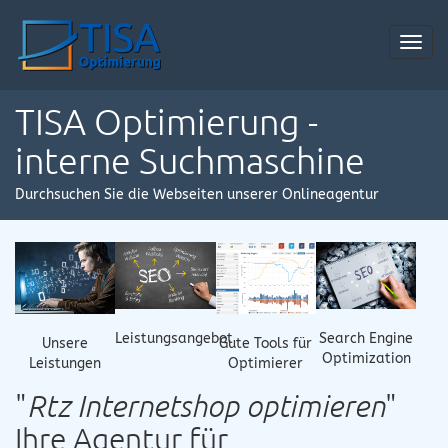
Toggl
navig
TISA Optimierung -
interne Suchmaschine
Durchsuchen Sie die Webseiten unserer Onlineagentur
Leistungsangebot
Search Engine
Gute Tools für
Unsere
Optimization
Optimierer
Leistungen
"
Rtz Internetshop optimieren
"
Ihre Agentur für