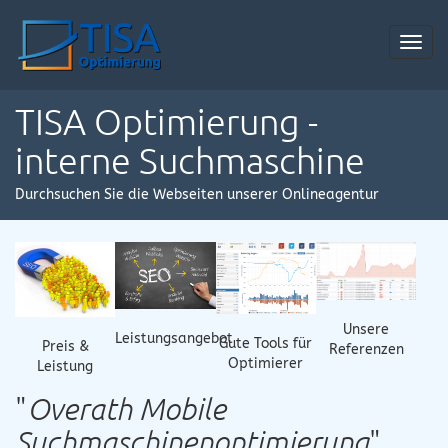
Toggl
navig
TISA Optimierung -
interne Suchmaschine
Durchsuchen Sie die Webseiten unserer Onlineagentur
Unsere
Leistungsangebot
Gute Tools für
Preis &
Referenzen
Optimierer
Leistung
"
Overath Mobile
Suchmaschinenoptimierung
"