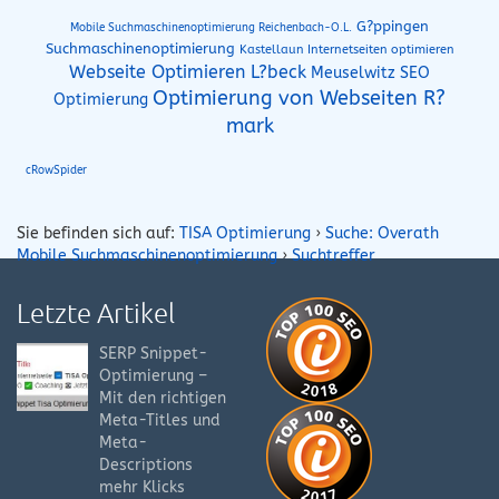
G?ppingen
Mobile Suchmaschinenoptimierung Reichenbach-O.L.
Suchmaschinenoptimierung
Kastellaun Internetseiten optimieren
Webseite Optimieren L?beck
Meuselwitz SEO
Optimierung von Webseiten R?
Optimierung
mark
cRowSpider
Sie befinden sich auf:
TISA Optimierung
›
Suche: Overath
Mobile Suchmaschinenoptimierung
›
Suchtreffer
Letzte Artikel
SERP Snippet-
Optimierung –
Mit den richtigen
Meta-Titles und
Meta-
Descriptions
mehr Klicks