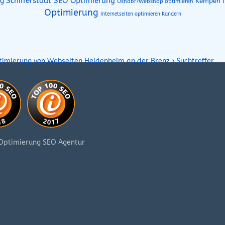
rg
Schifferstadt SEO Optimierung
Kempen In
Osnabr?Webshop optimieren
Optimierung
Internetseiten optimieren Kandern
timierung von Webseiten Heidenheim an der Brenz
›
Suchtreffer