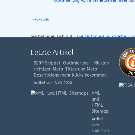
Optimierung von Internetseiten Ilsenbu
cRowSpider
Sie befinden sich auf:
TISA Optimierung
›
Suche: Op
Letzte Artikel
SERP Snippet-Optimierung – Mit den
richtigen Meta-Titles und Meta-
Descriptions mehr Klicks bekommen
Artikel vom 3.04.2020
XML-
und
HTML-
Sitemap
Artikel
vom
8.08.2019