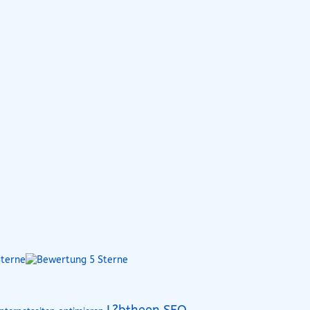
L?btheen SEO