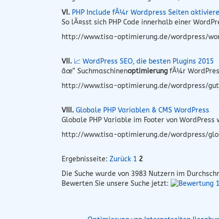
VI.
PHP Include fÃ¼r Wordpress Seiten aktivier
So lÃ¤sst sich PHP Code innerhalb einer WordP
http://www.tisa-optimierung.de/wordpress/wo
VII.
📈 WordPress SEO, die besten Plugins 2015
âœ“ Suchmaschinen
optimierung
fÃ¼r WordPres
http://www.tisa-optimierung.de/wordpress/gut
VIII.
Globale PHP Variablen & CMS WordPress
Globale PHP Variable im Footer von WordPress w
http://www.tisa-optimierung.de/wordpress/glo
Ergebnisseite:
Zurück
1
2
Die Suche wurde von
3983
Nutzern im Durchschn
Bewerten Sie unsere Suche jetzt: