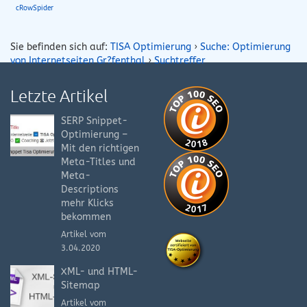
cRowSpider
Sie befinden sich auf:
TISA Optimierung
›
Suche: Optimierung
von Internetseiten Gr?fenthal
›
Suchtreffer
Letzte Artikel
SERP Snippet-
Optimierung –
Mit den richtigen
Meta-Titles und
Meta-
Descriptions
mehr Klicks
bekommen
Artikel vom
3.04.2020
XML- und HTML-
Sitemap
Artikel vom