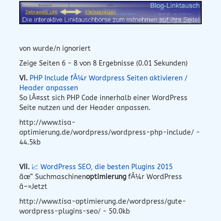
von wurde/n ignoriert
Zeige Seiten 6 - 8 von 8 Ergebnisse (0.01 Sekunden)
VI.
PHP Include fÃ¼r Wordpress Seiten aktivieren /
Header anpassen
So lÃ¤sst sich PHP Code innerhalb einer WordPress
Seite nutzen und der Header anpassen.
http://www.tisa-
optimierung.de/wordpress/wordpress-php-include/ -
44.5kb
VII.
📈 WordPress SEO, die besten Plugins 2015
âœ“ Suchmaschinen
optimierung
fÃ¼r WordPress
â–»Jetzt
http://www.tisa-optimierung.de/wordpress/gute-
wordpress-plugins-seo/ - 50.0kb