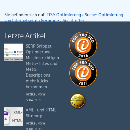
Sie befinden sich auf:
TISA Optimierung
›
Suche: Optimierung
von Internetseiten Gernrode
›
Suchtreffer
Letzte Artikel
SERP Snippet-
Optimierung –
Mit den richtigen
Meta-Titles und
Meta-
Descriptions
mehr Klicks
bekommen
Artikel vom
3.04.2020
XML- und HTML-
Sitemap
Artikel vom
8.08.2019