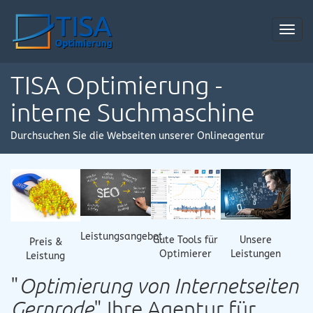
Toggl
navig
TISA Optimierung -
interne Suchmaschine
Durchsuchen Sie die Webseiten unserer Onlineagentur
Leistungsangebot
Gute Tools für
Unsere
Preis &
Optimierer
Leistungen
Leistung
"
Optimierung von Internetseiten
Gernrode
" Ihre Agentur für