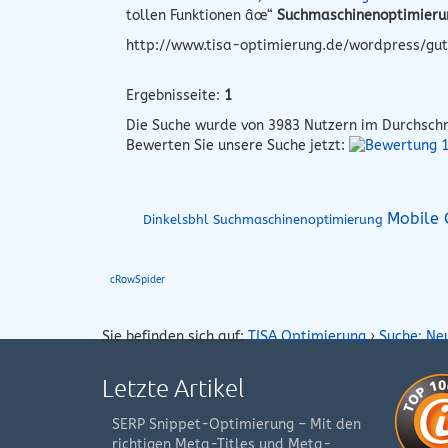
tollen Funktionen âœ“
Suchmaschinenoptimieru
http://www.tisa-optimierung.de/wordpress/gut
Ergebnisseite:
1
Die Suche wurde von
3983
Nutzern im Durchschn
Bewerten Sie unsere Suche jetzt:
Mobile 
Dinkelsbhl Suchmaschinenoptimierung
cRowSpider
Sie befinden sich auf:
TISA Optimierung
›
Suche: Ne
Letzte Artikel
SERP Snippet-Optimierung – Mit den
richtigen Meta-Titles und Meta-