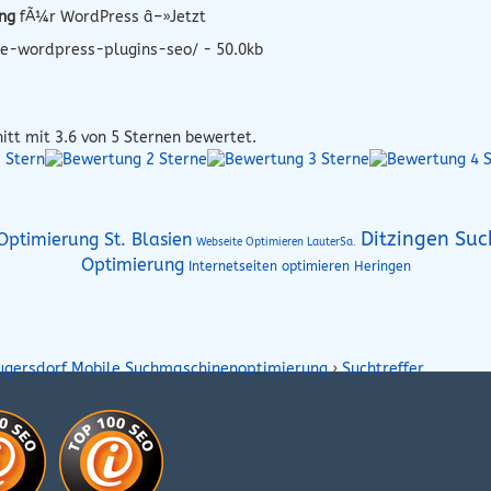
ng
fÃ¼r WordPress â–»Jetzt
e-wordpress-plugins-seo/ - 50.0kb
itt mit
3.6
von 5 Sternen bewertet.
Ditzingen Su
Optimierung St. Blasien
Webseite Optimieren LauterSa.
Optimierung
Internetseiten optimieren Heringen
ugersdorf Mobile Suchmaschinenoptimierung
›
Suchtreffer