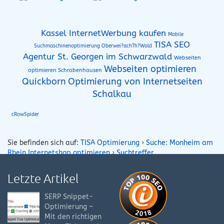
Kassel InternetWerbung kaufen
Mobile
TISA SEO
Suchmaschinenoptimierung Oberwei?achTh?Wald
Agentur St. Georgen im Schwarzwald
Webseiten
Webseiten optimieren
optimieren Schrobenhausen
Quickborn
Optimierung von Internetseiten
Schalkau
cRowSpider
Sie befinden sich auf:
TISA Optimierung
›
Suche: Monheim am
Rhein Internetshop optimieren
›
Suchtreffer
Letzte Artikel
SERP Snippet-
Optimierung –
Mit den richtigen