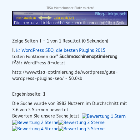
TISA Werbebanner Platz mieten!
Zeige Seiten 1 - 1 von 1 Resultat (0 Sekunden)
I.
📈 WordPress SEO, die besten Plugins 2015
tollen Funktionen âœ“
Suchmaschinenoptimierung
fÃ¼r WordPress â–»Jetzt
http://www.tisa-optimierung.de/wordpress/gute-
wordpress-plugins-seo/ - 50.0kb
Ergebnisseite:
1
Die Suche wurde von
3983
Nutzern im Durchschnitt mit
3.6
von 5 Sternen bewertet.
Bewerten Sie unsere Suche jetzt: