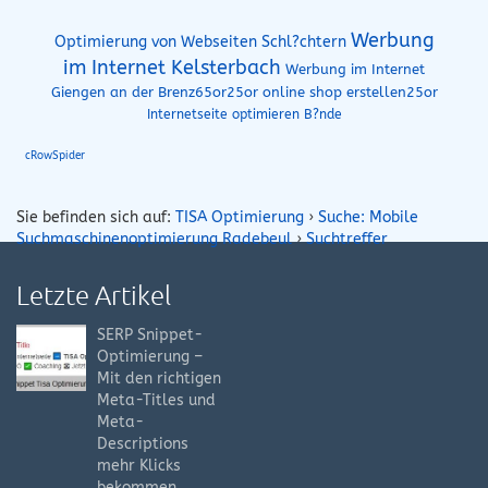
Werbung
Optimierung von Webseiten Schl?chtern
im Internet Kelsterbach
Werbung im Internet
Giengen an der Brenz65or25or
online shop erstellen25or
Internetseite optimieren B?nde
cRowSpider
Sie befinden sich auf:
TISA Optimierung
›
Suche: Mobile
Suchmaschinenoptimierung Radebeul
›
Suchtreffer
Letzte Artikel
SERP Snippet-
Optimierung –
Mit den richtigen
Meta-Titles und
Meta-
Descriptions
mehr Klicks
bekommen