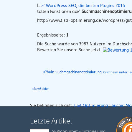
I.
📈 WordPress SEO, die besten Plugins 2015
tollen Funktionen âœ“
Suchmaschinenoptimieru
http://www.tisa-optimierung.de/wordpress/gut
Ergebnisseite:
1
Die Suche wurde von
3983
Nutzern im Durchschn
Bewerten Sie unsere Suche jetzt:
D?beln Suchmaschinenoptimierung
Kirchheim unter Te
cRowSpider
Sie befinden sich auf:
TISA Optimierung
›
Suche: Mo
Letzte Artikel
SERP Snippet-Optimierung