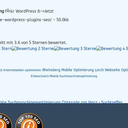
ng
fÃ¼r WordPress â–»Jetzt
e-wordpress-plugins-seo/ - 50.0kb
itt mit
3.6
von 5 Sternen bewertet.
Rheinsberg Mobile Optimierung
Lorch Webseite Opt
ck Internetseiten optimieren
Erkenschwick Mobile Suchmaschinenoptimierung
bile Suchmaschinenoptimierung Osterode am Harz
›
Suchtreffer