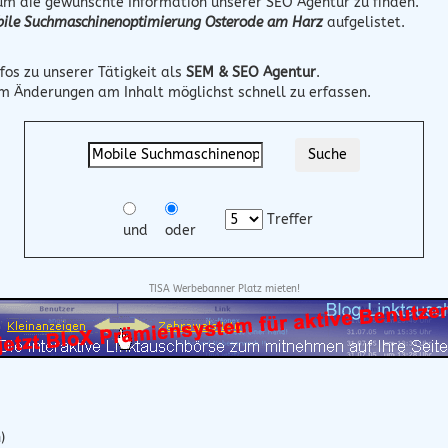
 um die gewünschte Information unserer SEO Agentur zu finden.
ile Suchmaschinenoptimierung Osterode am Harz
aufgelistet.
fos zu unserer Tätigkeit als
SEM & SEO Agentur
.
um Änderungen am Inhalt möglichst schnell zu erfassen.
Treffer
und
oder
TISA Werbebanner Platz mieten!
)