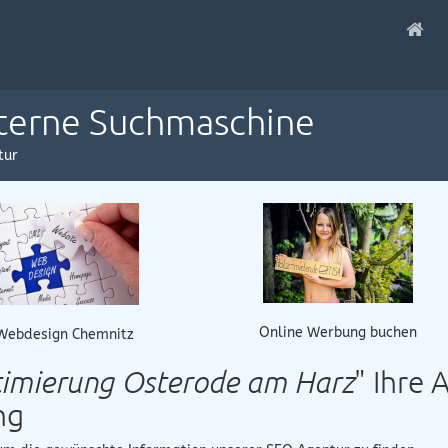
nterne Suchmaschine
tur
Online Werbung buchen
Webdesign Chemnitz
imierung Osterode am Harz
" Ihre 
ng