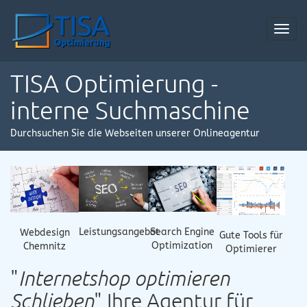
Toggl
navig
TISA Optimierung -
interne Suchmaschine
Durchsuchen Sie die Webseiten unserer Onlineagentur
Leistungsangebot
Search Engine
Webdesign
Gute Tools für
Optimization
Chemnitz
Optimierer
"
Internetshop optimieren
Schlieben
" Ihre Agentur für