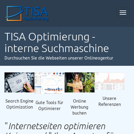
Toggl
navig
TISA Optimierung -
interne Suchmaschine
Durchsuchen Sie die Webseiten unserer Onlineagentur
Unsere
Online
Search Engine
Gute Tools für
Referenzen
Werbung
Optimization
Optimierer
buchen
"
Internetseiten optimieren