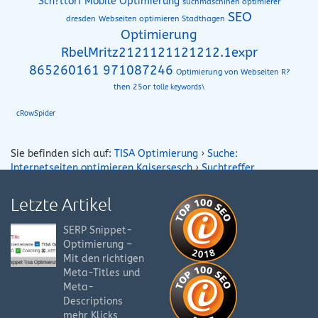
Sch?ttorf Mobile Optimierung
suchmaschinen optimierer
SEO
dresden
Webseiten optimieren Stadthagen
Optimierung
RbelMritz2121121121212.1expr
865260161 971087246
Optimierung von Webseiten R?
then 25or
tolle keywords\
cRowSpider
Sie befinden sich auf:
TISA Optimierung
›
Suche:
Internetseiten optimieren Kaisersesch
›
Suchtreffer
Letzte Artikel
SERP Snippet-
Optimierung –
Mit den richtigen
Meta-Titles und
Meta-
Descriptions
mehr Klicks