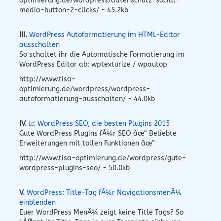
optimierung.de/wordpress/datenschutz-social-
media-button-2-clicks/ - 45.2kb
III.
WordPress Autoformatierung im HTML-Editor
ausschalten
So schaltet ihr die Automatische Formatierung im
WordPress Editor ab: wptexturize / wpautop
http://www.tisa-
optimierung.de/wordpress/wordpress-
autoformatierung-ausschalten/ - 44.0kb
IV.
📈 WordPress SEO, die besten Plugins 2015
Gute WordPress Plugins fÃ¼r SEO âœ“ Beliebte
Erweiterungen mit tollen Funktionen âœ“
http://www.tisa-optimierung.de/wordpress/gute-
wordpress-plugins-seo/ - 50.0kb
V.
WordPress: Title-Tag fÃ¼r NavigationsmenÃ¼
einblenden
Euer WordPress MenÃ¼ zeigt keine Title Tags? So