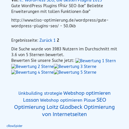
VIII.
📈 WordPress SEO, die besten Plugins 2015
Gute WordPress Plugins fÃ¼r SEO âœ“ Beliebte
Erweiterungen mit tollen Funktionen âœ“
http://www.tisa-optimierung.de/wordpress/gute-
wordpress-plugins-seo/ - 50.0kb
Ergebnisseite:
Zurück
1
2
Die Suche wurde von
3983
Nutzern im Durchschnitt mit
3.6
von 5 Sternen bewertet.
Bewerten Sie unsere Suche jetzt:
Webshop optimieren
linkbuilding strategie
SEO
Lassan
Webshop optimieren Plaue
Optimierung Loitz
Gladbeck Optimierung
von Internetseiten
cRowSpider