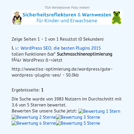
TISA Werbebanner Platz mieten!
Zeige Seiten 1 - 1 von 1 Resultat (0 Sekunden)
I.
📈 WordPress SEO, die besten Plugins 2015
tollen Funktionen âœ“
Suchmaschinenoptimierung
fÃ¼r WordPress â–»Jetzt
http://www.tisa-optimierung.de/wordpress/gute-
wordpress-plugins-seo/ - 50.0kb
Ergebnisseite:
1
Die Suche wurde von
3983
Nutzern im Durchschnitt mit
3.6
von 5 Sternen bewertet.
Bewerten Sie unsere Suche jetzt: