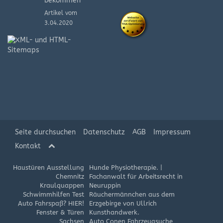
bekommen
Artikel vom
3.04.2020
XML-
und
HTML-
Sitemap
Artikel
vom
8.08.2019
Seite durchsuchen
Datenschutz
AGB
Impressum
Kontakt
Haustüren Ausstellung
Hunde Physiotherapie.
|
Chemnitz
Fachanwalt für Arbeitsrecht in
Kraulquappen
Neuruppin
Schwimmhilfen Test
Räuchermännchen aus dem
Auto Fahrspaß? HIER!
Erzgebirge von Ullrich
Fenster & Türen
Kunsthandwerk.
Sachsen
Auto Conen Fahrzeugsuche