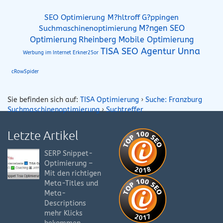
G?ppingen
SEO Optimierung M?hltroff
M?ngen SEO
Suchmaschinenoptimierung
Optimierung
Rheinberg Mobile Optimierung
TISA SEO Agentur Unna
Werbung im Internet Erkner25or
cRowSpider
Sie befinden sich auf:
TISA Optimierung
›
Suche: Franzburg
Suchmaschinenoptimierung
›
Suchtreffer
Letzte Artikel
SERP Snippet-
Optimierung –
Mit den richtigen
Meta-Titles und
Meta-
Descriptions
mehr Klicks