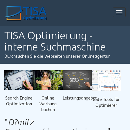
Toggl
navig
TISA Optimierung -
interne Suchmaschine
Durchsuchen Sie die Webseiten unserer Onlineagentur
Online
Search Engine
Leistungsangebot
Gute Tools für
Werbung
Optimization
Optimierer
buchen
"
D?mitz