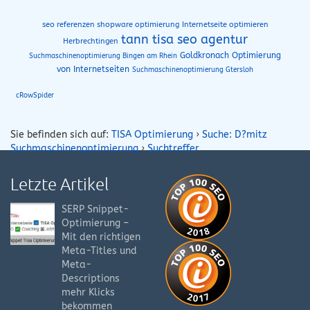
seo referenzen shopware optimierung
Internetseite optimieren
tann tisa seo agentur
Herbrechtingen
Goldkronach Optimierung
Suchmaschinenoptimierung Bingen am Rhein
von Internetseiten
Suchmaschinenoptimierung Gtersloh
cRowSpider
Sie befinden sich auf:
TISA Optimierung
›
Suche: D?mitz
Suchmaschinenoptimierung
›
Suchtreffer
Letzte Artikel
SERP Snippet-
Optimierung –
Mit den richtigen
Meta-Titles und
Meta-
Descriptions
mehr Klicks
bekommen