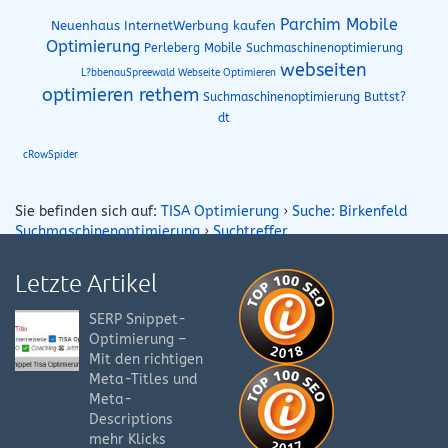
Parchim Mobile
Neuenhaus InternetWerbung kaufen
Optimierung
Perleberg Mobile Suchmaschinenoptimierung
webseiten
L?bbenauSpreewald Webseite Optimieren
optimieren rethem
Suchmaschinenoptimierung Buttst?
dt
cRowSpider
Sie befinden sich auf:
TISA Optimierung
›
Suche: Birkenfeld
Suchmaschinenoptimierung
›
Suchtreffer
Letzte Artikel
SERP Snippet-
Optimierung –
Mit den richtigen
Meta-Titles und
Meta-
Descriptions
mehr Klicks